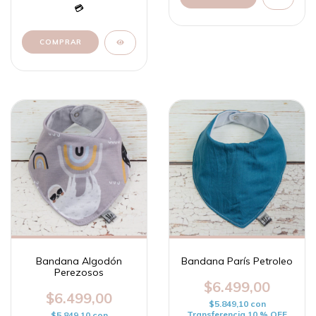
Bandana Algodón
Bandana París Petroleo
Perezosos
$6.499,00
$6.499,00
$5.849,10
con
Transferencia 10 % OFF
$5.849,10
con