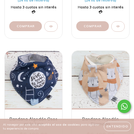
(24 hs de reserva)
(24 hs de reserva)
Bandana Algodón Osos
Bandana Algodón
en la luna
Pijamada
Al navegar por este sitio
aceptás el uso de cookies
para agilizar
ENTENDIDO
tu experiencia de compra.