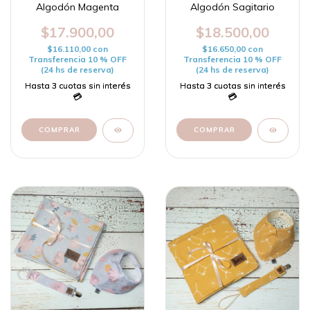
Algodón Magenta
Algodón Sagitario
$17.900,00
$18.500,00
$16.110,00
con
$16.650,00
con
Transferencia 10 % OFF
Transferencia 10 % OFF
(24 hs de reserva)
(24 hs de reserva)