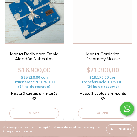
Manta Recibidora Doble
Manta Corderito
Algodón Nubecitas
Dreamery Mouse
$16.900,00
$21.300,00
$15.210,00
con
$19.170,00
con
Transferencia 10 % OFF
Transferencia 10 % OFF
(24 hs de reserva)
(24 hs de reserva)
VER
VER
Al navegar por este sitio
aceptás el uso de cookies
para agilizar
ENTENDIDO
tu experiencia de compra.