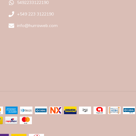
5492233122190
+549 223 3122190
info@hurraweb.com