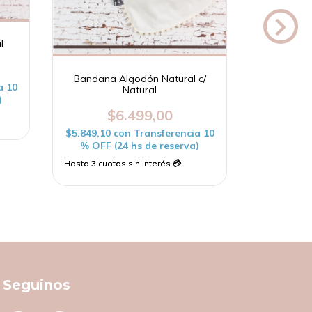
l
Bandana Algodón Natural c/
Bandana
a 10
Natural
)
$
$6.499,00
$5.849,10
$5.849,10
con
Transferencia 10
% OFF (
% OFF (24 hs de reserva)
Seguinos