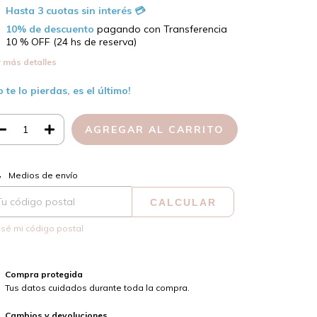
10% de descuento
pagando con Transferencia
10 % OFF (24 hs de reserva)
 más detalles
o te lo pierdas, es el último!
CAMBIAR CP
regas para el CP:
Medios de envío
CALCULAR
sé mi código postal
Compra protegida
Tus datos cuidados durante toda la compra.
Cambios y devoluciones