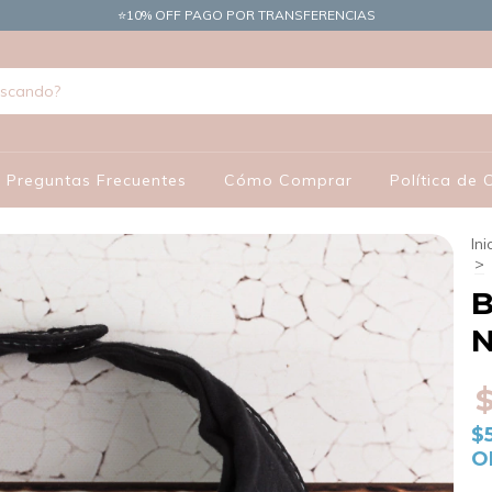
​⭐10% OFF PAGO POR TRANSFERENCIAS
Preguntas Frecuentes
Cómo Comprar
Política de
Ini
>
B
N
$
O