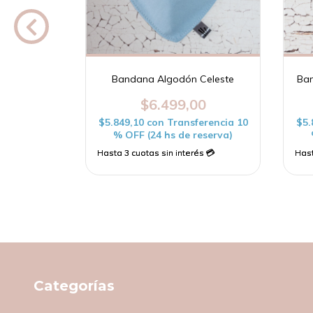
 Magenta
Bandana Algodón Celeste
Ban
$6.499,00
00
$5.849,10
con
Transferencia 10
$5.
erencia 10
% OFF (24 hs de reserva)
reserva)
Categorías