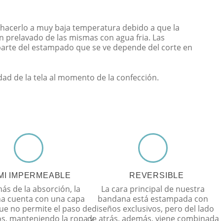
hacerlo a muy baja temperatura debido a que la
n prelavado de las mismas con agua fria. Las
parte del estampado que se ve depende del corte en
idad de la tela al momento de la confección.
MI IMPERMEABLE
REVERSIBLE
s de la absorción, la
La cara principal de nuestra
a cuenta con una capa
bandana está estampada con
ue no permite el paso de
diseños exclusivos, pero del lado
dos, manteniendo la ropa y
de atrás, además, viene combinada