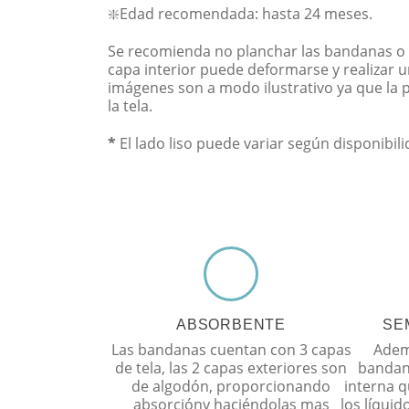
❇️Edad recomendada: hasta 24 meses.
Se recomienda no planchar las bandanas o 
capa interior puede deformarse y realizar u
imágenes son a modo ilustrativo ya que la 
la tela.
*
El lado liso puede variar según disponibil
ABSORBENTE
SE
Las bandanas cuentan con 3 capas
Ademá
de tela, las 2 capas exteriores son
bandan
de algodón, proporcionando
interna q
absorcióny haciéndolas mas
los líqui