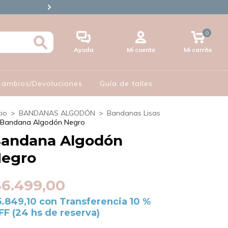
🪪3 CUOTAS S/INTERES CON 
0
Ayuda
Mi cuenta
Mi carrito
 Cambios/Devoluciones
Guía de talles
cio
>
BANDANAS ALGODÓN
>
Bandanas Lisas
Bandana Algodón Negro
andana Algodón
egro
$6.499,00
5.849,10
con
Transferencia 10 %
FF (24 hs de reserva)