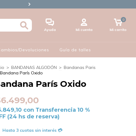
🪪3 CUOTAS S/INTERES CON 
0
Ayuda
Mi cuenta
Mi carrito
 Cambios/Devoluciones
Guía de talles
cio
>
BANDANAS ALGODÓN
>
Bandanas Paris
Bandana París Oxido
andana París Oxido
$6.499,00
5.849,10
con
Transferencia 10 %
FF (24 hs de reserva)