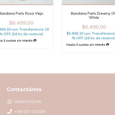
Bandana París Rosa Viejo
Bandana París Dreamy Of
White
$6.499,00
$6.499,00
849,10
con
Transferencia 10
$5.849,10
con
Transferenci
% OFF (24 hs de reserva)
% OFF (24 hs de reserva
Contactános
5492233122190
+549 223 3122190