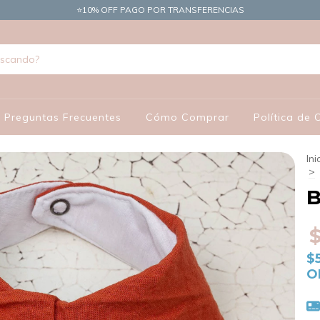
​⭐10% OFF PAGO POR TRANSFERENCIAS
Preguntas Frecuentes
Cómo Comprar
Política de
Ini
>
B
$
O