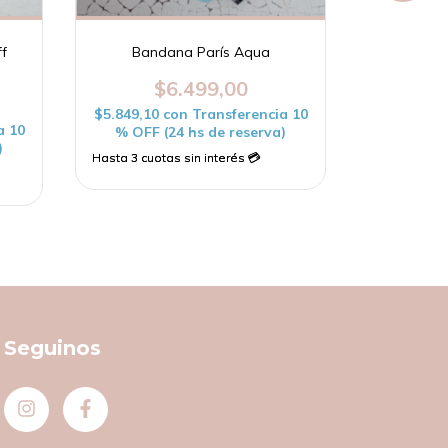
f
Bandana París Aqua
Bandana 
$6.499,00
$
$5.849,10
con
Transferencia 10
$5.849,10
a 10
% OFF (24 hs de reserva)
% OFF (
)
Seguinos