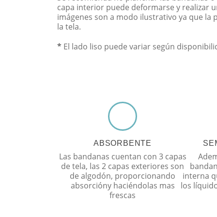
capa interior puede deformarse y realizar u
imágenes son a modo ilustrativo ya que la 
la tela.
*
El lado liso puede variar según disponibil
ABSORBENTE
SE
Las bandanas cuentan con 3 capas
Ademá
de tela, las 2 capas exteriores son
bandan
de algodón, proporcionando
interna q
absorcióny haciéndolas mas
los líqui
frescas