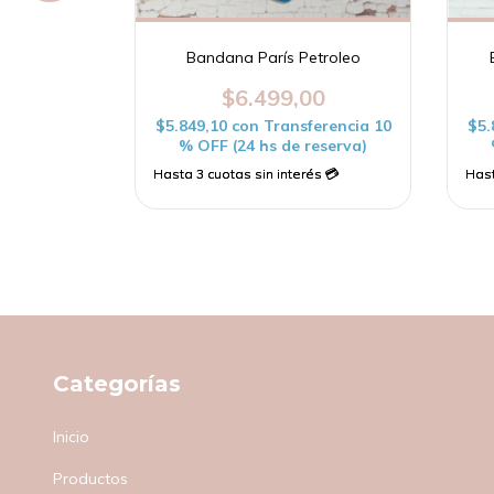
f White
Bandana París Petroleo
00
$6.499,00
erencia 10
$5.849,10
con
Transferencia 10
$5.
reserva)
% OFF (24 hs de reserva)
Categorías
Inicio
Productos