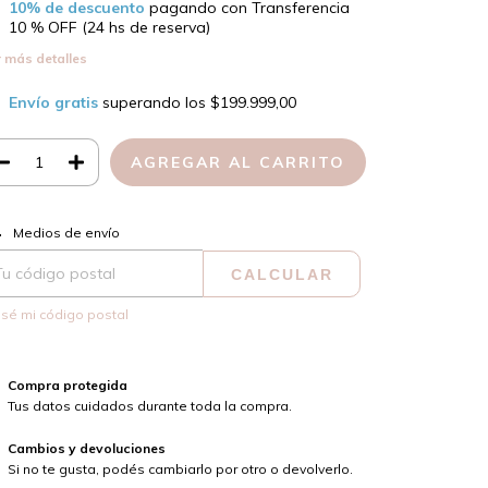
10% de descuento
pagando con Transferencia
10 % OFF (24 hs de reserva)
 más detalles
Envío gratis
superando los
$199.999,00
CAMBIAR CP
regas para el CP:
Medios de envío
CALCULAR
sé mi código postal
Compra protegida
Tus datos cuidados durante toda la compra.
Cambios y devoluciones
Si no te gusta, podés cambiarlo por otro o devolverlo.