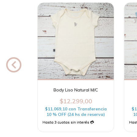
a M/L
00
sferencia
Body Liso Natural M/C
 reserva)
$12.299,00
$11.069,10
con
Transferencia
$1
10 % OFF (24 hs de reserva)
1