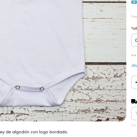
Ver
Tal
¡N
Ent
No 
sey de algodón con logo bordado.