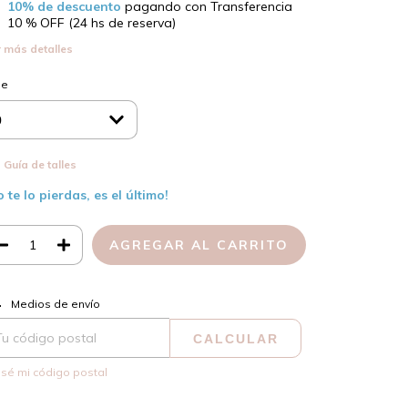
10% de descuento
pagando con Transferencia
10 % OFF (24 hs de reserva)
 más detalles
le
Guía de talles
o te lo pierdas, es el último!
CAMBIAR CP
regas para el CP:
Medios de envío
CALCULAR
sé mi código postal