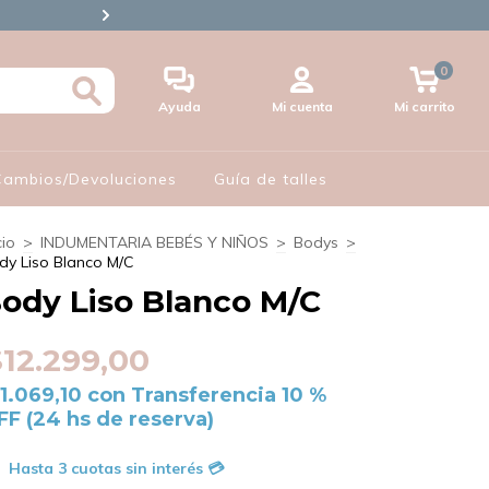
🪪3 CUOTAS S/INTERES CON 
0
Ayuda
Mi cuenta
Mi carrito
 Cambios/Devoluciones
Guía de talles
cio
>
INDUMENTARIA BEBÉS Y NIÑOS
>
Bodys
>
dy Liso Blanco M/C
ody Liso Blanco M/C
$12.299,00
11.069,10
con
Transferencia 10 %
FF (24 hs de reserva)