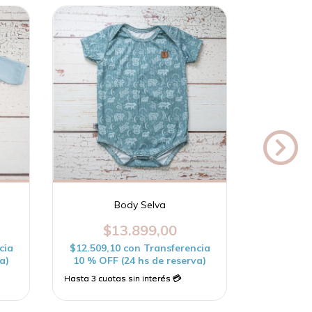
Body Selva
$13.899,00
$
cia
$12.509,10
con
Transferencia
$12.509,
a)
10 % OFF (24 hs de reserva)
10 % OFF