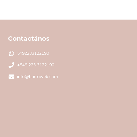
Contactános
5492233122190
+549 223 3122190
info@hurraweb.com