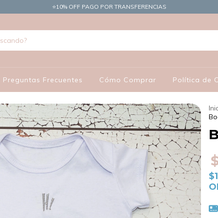
​⭐10% OFF PAGO POR TRANSFERENCIAS
Preguntas Frecuentes
Cómo Comprar
Política de
Ini
Bo
B
$
O