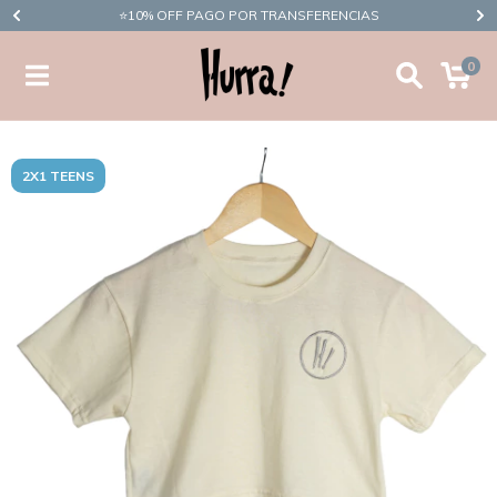
​⭐10% OFF PAGO POR TRANSFERENCIAS
0
2X1 TEENS