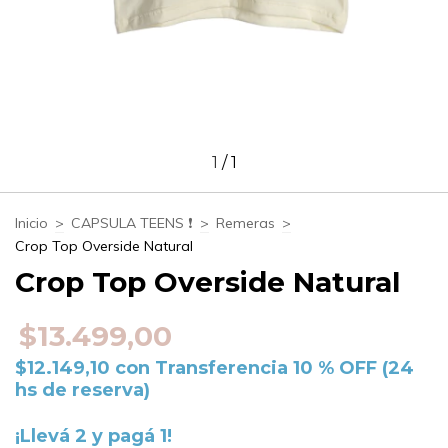
1
/
1
Inicio
>
CAPSULA TEENS ❗​
>
Remeras
>
Crop Top Overside Natural
Crop Top Overside Natural
$13.499,00
$12.149,10
con
Transferencia 10 % OFF (24
hs de reserva)
¡Llevá 2 y pagá 1!