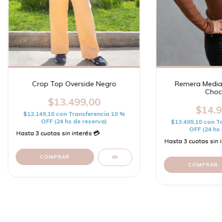
Crop Top Overside Negro
Remera Media 
Choc
$13.499,00
$14.9
$12.149,10
con
Transferencia 10 %
OFF (24 hs de reserva)
$13.499,10
con
T
OFF (24 hs 
COMPRAR
COMPRAR