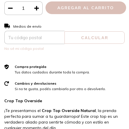
CAMBIAR CP
Entregas para el CP:
Medios de envío
CALCULAR
No sé mi código postal
Compra protegida
Tus datos cuidados durante toda la compra.
Cambios y devoluciones
Si no te gusta, podés cambiarlo por otro o devolverlo.
Crop Top Overside
¡Te presentamos el
Crop Top Overside Natural
, la prenda
perfecta para sumar a tu guardarropa! Este crop top es un
verdadero aliado para sentirte cómoda y con estilo en
cualquier momento del día.