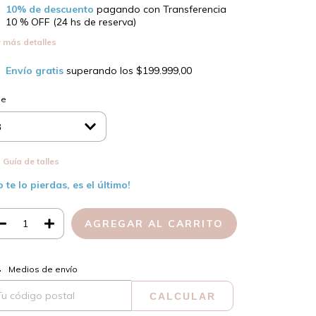
10% de descuento
pagando con Transferencia
10 % OFF (24 hs de reserva)
 más detalles
Envío gratis
superando los
$199.999,00
le
Guía de talles
o te lo pierdas, es el último!
CAMBIAR CP
regas para el CP:
Medios de envío
CALCULAR