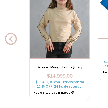
 Natural
00
sferencia
$1
 reserva)
1
Remera Manga Larga Jersey
$14.999,00
$13.499,10
con
Transferencia
10 % OFF (24 hs de reserva)