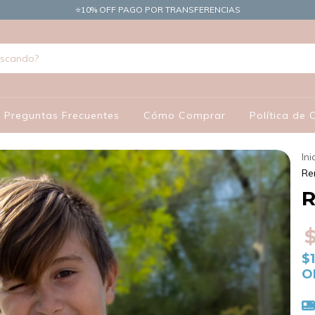
​⭐10% OFF PAGO POR TRANSFERENCIAS
Preguntas Frecuentes
Cómo Comprar
Política de
Ini
Re
R
$
O