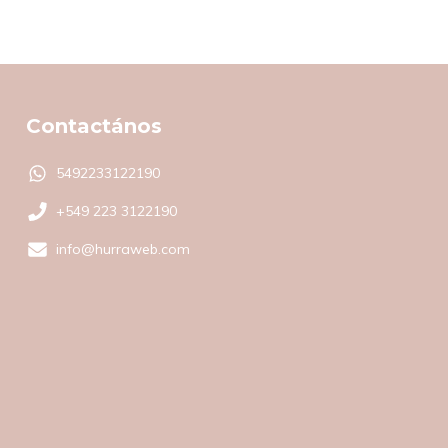
Contactános
5492233122190
+549 223 3122190
info@hurraweb.com