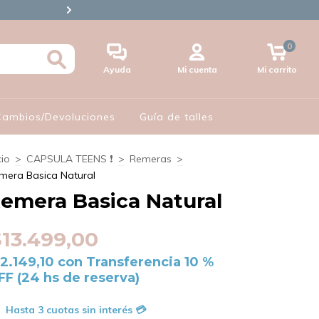
🪪3 CUOTAS S/INTERES CON 
0
Ayuda
Mi cuenta
Mi carrito
 Cambios/Devoluciones
Guía de talles
cio
>
CAPSULA TEENS ❗​
>
Remeras
>
mera Basica Natural
emera Basica Natural
$13.499,00
12.149,10
con
Transferencia 10 %
FF (24 hs de reserva)