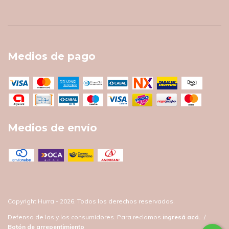
Medios de pago
Medios de envío
Copyright Hurra - 2026. Todos los derechos reservados.
Defensa de las y los consumidores. Para reclamos
ingresá acá.
/
Botón de arrepentimiento