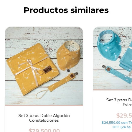
Productos similares
Set 3 pzas D
Estre
$29.5
Set 3 pzas Doble Algodón
Constelaciones
$26.550,00
con
T
OFF (24 hs 
$29.500,00