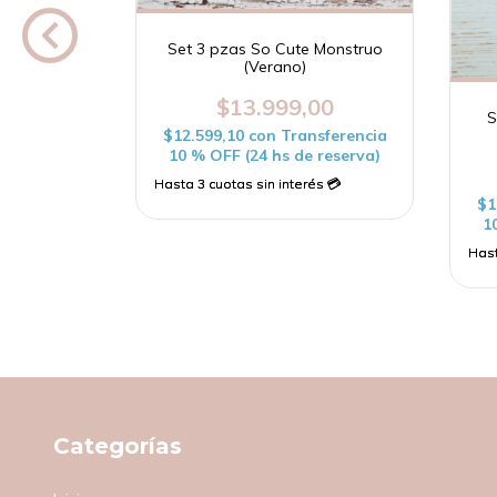
te Gato
Set 3 pzas So Cute Monstruo
(Verano)
00
$13.999,00
S
sferencia
$12.599,10
con
Transferencia
 reserva)
10 % OFF (24 hs de reserva)
$1
1
Categorías