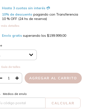
10% de descuento
pagando con Transferencia
10 % OFF (24 hs de reserva)
 más detalles
Envío gratis
superando los
$199.999,00
le
Guía de talles
CAMBIAR CP
regas para el CP:
Medios de envío
CALCULAR