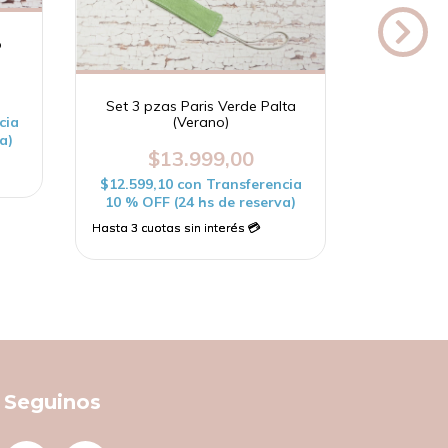
o
Set 3 pzas Paris Verde Palta
Set 3 
cia
(Verano)
a)
$13.999,00
$
$12.599,10
con
Transferencia
$12.599,
10 % OFF (24 hs de reserva)
10 % OFF
Seguinos