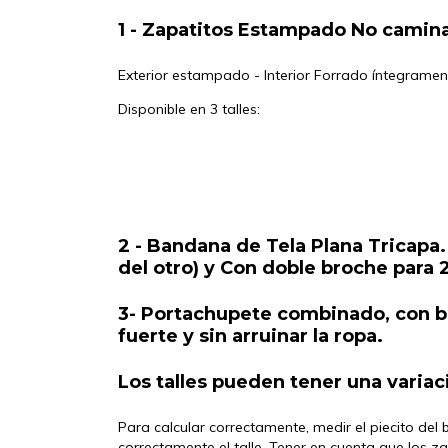
1 - Zapatitos Estampado No camin
Exterior estampado - Interior Forrado íntegrame
Disponible en 3 talles:
2 - Bandana de Tela Plana Tricapa.
del otro) y Con doble broche para
3- Portachupete combinado, con b
fuerte y sin arruinar la ropa.
Los talles pueden tener una variac
Para calcular correctamente, medir el piecito del
correctamente el talle. Tener en cuenta que los z