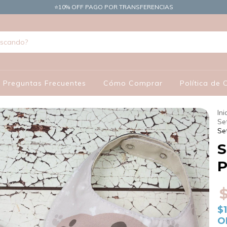
​⭐10% OFF PAGO POR TRANSFERENCIAS
Preguntas Frecuentes
Cómo Comprar
Política de
Ini
Se
Se
S
P
$
O