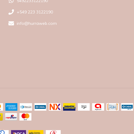
5492233122190
+549 223 3122190
info@hurraweb.com