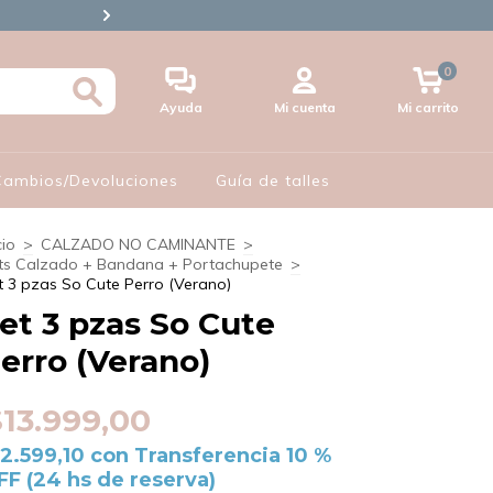
🪪3 CUOTAS S/INTERES CON 
0
Ayuda
Mi cuenta
Mi carrito
 Cambios/Devoluciones
Guía de talles
cio
>
CALZADO NO CAMINANTE
>
ts Calzado + Bandana + Portachupete
>
t 3 pzas So Cute Perro (Verano)
et 3 pzas So Cute
erro (Verano)
$13.999,00
12.599,10
con
Transferencia 10 %
FF (24 hs de reserva)