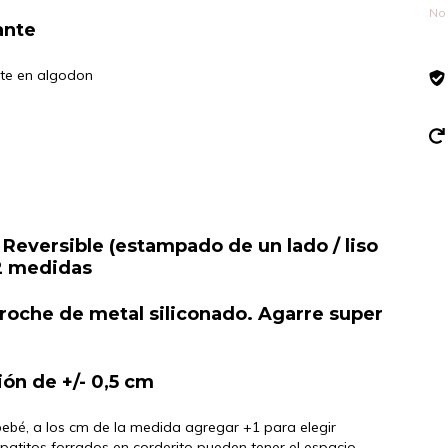
No 
ante
nte en algodon
 Reversible (estampado de un lado / liso
 2 medidas
roche de metal siliconado. Agarre super
ión de +/- 0,5 cm
 bebé, a los cm de la medida agregar +1 para elegir
apatitos forrados en corderito pueden tener el espacio