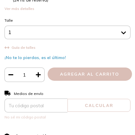
(24 hs de reserva)
Ver más detalles
Talle
Guía de talles
¡No te lo pierdas, es el último!
CAMBIAR CP
Entregas para el CP:
Medios de envío
CALCULAR
No sé mi código postal