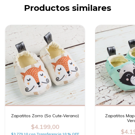
Productos similares
Zapatitos Zorro (So Cute-Verano)
Zapatitos Map
Ver
$4.199,00
$4.1
$3.779,10
con
Transferencia 10 % OFF