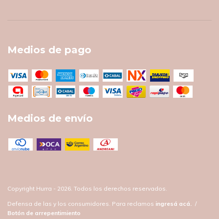
Medios de pago
Medios de envío
Copyright Hurra - 2026. Todos los derechos reservados.
Defensa de las y los consumidores. Para reclamos
ingresá acá.
/
Botón de arrepentimiento