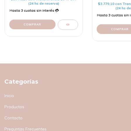
(24 hs de reserva)
$3.779,10
con
Tran
(24 hs de
COMPRAR
COMPRAR
Categorías
Inicio
Productos
Contacto
Preguntas Frecuentes